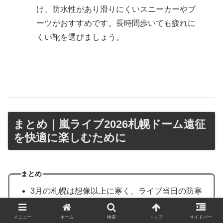
け、防水性があり滑りにくいスニーカーやブ
ーツがおすすめです。長時間歩いても疲れに
くい靴を選びましょう。
まとめ｜嵐ライブ2026札幌ドーム遠征
を快適に楽しむために
まとめ
3月の札幌は想像以上に寒く、ライブ当日の防寒
対策は必須
メニュー
ホーム
検索
トップ
サイドバー
防寒は厚着よりも、インナー＋中間着＋アウター