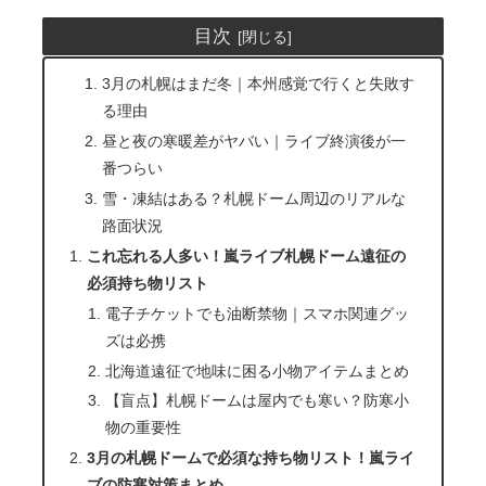
目次
3月の札幌はまだ冬｜本州感覚で行くと失敗す
る理由
昼と夜の寒暖差がヤバい｜ライブ終演後が一
番つらい
雪・凍結はある？札幌ドーム周辺のリアルな
路面状況
これ忘れる人多い！嵐ライブ札幌ドーム遠征の
必須持ち物リスト
電子チケットでも油断禁物｜スマホ関連グッ
ズは必携
北海道遠征で地味に困る小物アイテムまとめ
【盲点】札幌ドームは屋内でも寒い？防寒小
物の重要性
3月の札幌ドームで必須な持ち物リスト！嵐ライ
ブの防寒対策まとめ