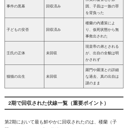
事件の黒幕
回収済み
因、子昌は一族の罪
を背負った
楼蘭の内通策によ
子どもの安否
回収済み
り、仮死状態から無
事救出された
現皇帝の弟とされる
壬氏の正体
未回収
が、出自の全貌は明
かされず
羅門や羅漢との詳細
猫猫の出生
未回収
な過去、真の出自は
謎のまま
2期で回収された伏線一覧（重要ポイント）
第2期において最も鮮やかに回収されたのは、楼蘭（子