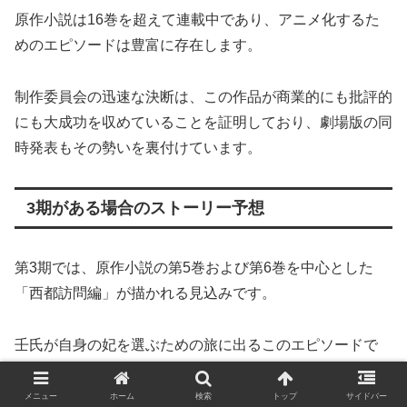
原作小説は16巻を超えて連載中であり、アニメ化するた
めのエピソードは豊富に存在します。
制作委員会の迅速な決断は、この作品が商業的にも批評的
にも大成功を収めていることを証明しており、劇場版の同
時発表もその勢いを裏付けています。
3期がある場合のストーリー予想
第3期では、原作小説の第5巻および第6巻を中心とした
「西都訪問編」が描かれる見込みです。
壬氏が自身の妃を選ぶための旅に出るこのエピソードで
は、猫猫も外廷の官女として同行し、政治的な陰謀に巻き
込まれていきます。
メニュー
ホーム
検索
トップ
サイドバー