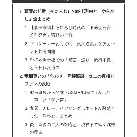
葛葉の前世（そにろじ）の炎上理由と「やらか
し」全まとめ
【事実確認】そにろじ時代の「不適切発言・
差別発言」騒動の全容
プロゲーマーとしての「規約違反」とアカウ
ント共有問題
SNSや掲示板での「暴言・煽り・素行不良」
と言われた過去
竜胆尊との「匂わせ・同棲疑惑」炎上の真相と
ファンの反応
配信事故から発覚？ASMR配信に混入した
「声」と「笑い声」
食器、カレー、ペアリング…ネットが騒然と
した「匂わせ」まとめ
炎上直後の二人の対応と、現在まで続く沈黙
の理由