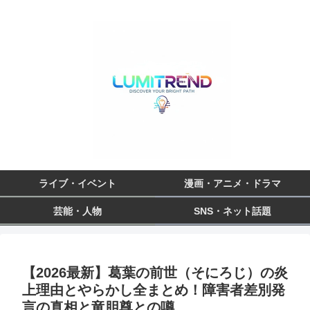
ライブ・イベント
漫画・アニメ・ドラマ
芸能・人物
SNS・ネット話題
【2026最新】葛葉の前世（そにろじ）の炎
上理由とやらかし全まとめ！障害者差別発
言の真相と竜胆尊との噂