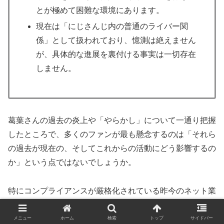
とが極めて困難な環境にあります。
現在は「にじさんじ内の普通のライバー関
係」として扱われており、憶測は絶えません
が、具体的な進展を裏付ける事実は一切存在
しません。
葛葉さんの過去の炎上や「やらかし」について一通り把握
したところで、多くのファンが最も懸念するのは「それら
の過去が現在の、そしてこれからの活動にどう影響するの
か」という点ではないでしょうか。
特にコンプライアンスが厳格化されている昨今のネット業
界において、一度ついた負のイメージが活動の足を引っ張
るケースは少なくありません。
メニュー
ホーム
検索
トップ
サイドバー