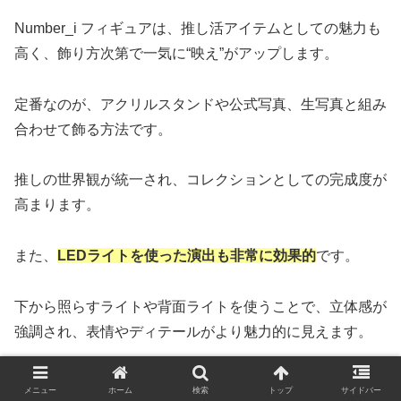
Number_i フィギュアは、推し活アイテムとしての魅力も
高く、飾り方次第で一気に“映え”がアップします。
定番なのが、アクリルスタンドや公式写真、生写真と組み
合わせて飾る方法です。
推しの世界観が統一され、コレクションとしての完成度が
高まります。
また、
LEDライトを使った演出も非常に効果的
です。
下から照らすライトや背面ライトを使うことで、立体感が
強調され、表情やディテールがより魅力的に見えます。
白色光よりも暖色系ライトのほうが、肌の色が自然に見え
メニュー
ホーム
検索
トップ
サイドバー