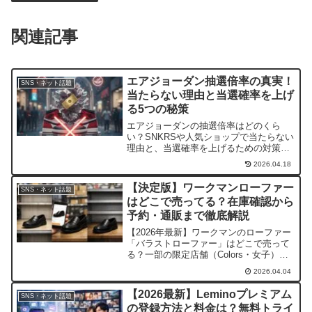
関連記事
エアジョーダン抽選倍率の真実！
SNS・ネット話題
当たらない理由と当選確率を上げ
る5つの秘策
エアジョーダンの抽選倍率はどのくら
い？SNKRSや人気ショップで当たらない
理由と、当選確率を上げるための対策を
徹底解説。アカウント設定に「入れる」
2026.04.18
べき情報や、決済エラーの不安を解消す
るコツ、複数アカウントの注意点まで、
【決定版】ワークマンローファー
SNS・ネット話題
GOT'EMを狙うための攻略情報を網羅し
はどこで売ってる？在庫確認から
ました。
予約・通販まで徹底解説
【2026年最新】ワークマンのローファー
「バラストローファー」はどこで売って
る？一部の限定店舗（Colors・女子）で
のみ販売される希少モデルを確実に入手
2026.04.04
する方法を徹底解説。管理番号
「53584」を使った在庫確認術やサイズ
【2026最新】Leminoプレミアム
SNS・ネット話題
感、通販の現状までプロが網羅。
の登録方法と料金は？無料トライ