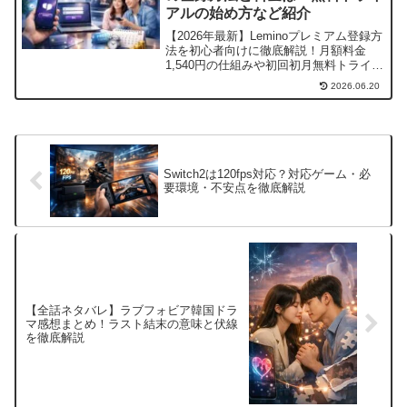
アルの始め方など紹介
【2026年最新】Leminoプレミアム登録方
法を初心者向けに徹底解説！月額料金
1,540円の仕組みや初回初月無料トライア
ルの始め方、支払い方法（クレカ・プリ
2026.06.20
ペイドカード）の選び方まで網羅。登録
できない・エラーが出る時の対処法や解
約の注意点も分かります。
Switch2は120fps対応？対応ゲーム・必
要環境・不安点を徹底解説
【全話ネタバレ】ラブフォビア韓国ドラ
マ感想まとめ！ラスト結末の意味と伏線
を徹底解説