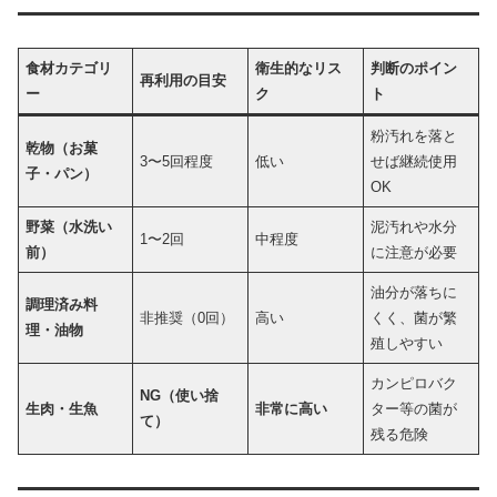
食材カテゴリ
衛生的なリス
判断のポイン
再利用の目安
ー
ク
ト
粉汚れを落と
乾物（お菓
3〜5回程度
低い
せば継続使用
子・パン）
OK
野菜（水洗い
泥汚れや水分
1〜2回
中程度
前）
に注意が必要
油分が落ちに
調理済み料
非推奨（0回）
高い
くく、菌が繁
理・油物
殖しやすい
カンピロバク
NG（使い捨
生肉・生魚
非常に高い
ター等の菌が
て）
残る危険