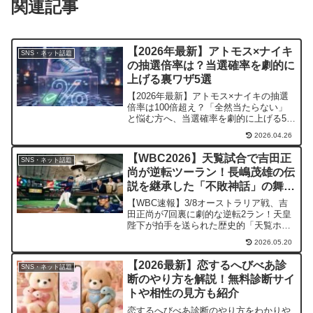
関連記事
【2026年最新】アトモス×ナイキ
SNS・ネット話題
の抽選倍率は？当選確率を劇的に
上げる裏ワザ5選
【2026年最新】アトモス×ナイキの抽選
倍率は100倍超え？「全然当たらない」
と悩む方へ、当選確率を劇的に上げる5つ
の裏ワザを徹底解説。会員ランクの上げ
2026.04.26
方やドレスコード攻略、落選を招くNG設
定まで、スニーカー抽選に勝つための秘
【WBC2026】天覧試合で吉田正
SNS・ネット話題
策を公開中！
尚が逆転ツーラン！長嶋茂雄の伝
説を継承した「不敗神話」の舞台
裏
【WBC速報】3/8オーストラリア戦、吉
田正尚が7回裏に劇的な逆転2ラン！天皇
陛下が拍手を送られた歴史的「天覧ホー
ムラン」の全貌を詳報。長嶋茂雄から続
2026.05.20
く伝説と、侍ジャパンが誇る不敗神話の
記録を徹底解説。大谷翔平との継承シー
【2026最新】恋するへびべあ診
SNS・ネット話題
ンに全日本が震えた！
断のやり方を解説！無料診断サイ
トや相性の見方も紹介
恋するへびべあ診断のやり方をわかりや