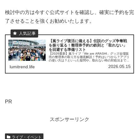
検討中の方は今すぐ公式サイトを確認し、確実に予約を完
了させることを強くお勧めいたします。
【嵐ライブ復活に備える】伝説のグッズ争奪戦
を振り返る！整理券予約の鉄則と「取れない」
を回避する準備リスト
【2026最新】嵐ライブ「We are ARASHI」グッズ会場販
売の整理券の取り方を徹底解説！予約はいつから？アプリ
の使い方は？といった疑問や、取れない時の対処法まで網
羅。ファンクラブ会員の優先情報や当日の持ち物チェック
2026.05.15
lumitrend.life
リストも掲載しています。
PR
スポンサーリンク
ライブ・イベント