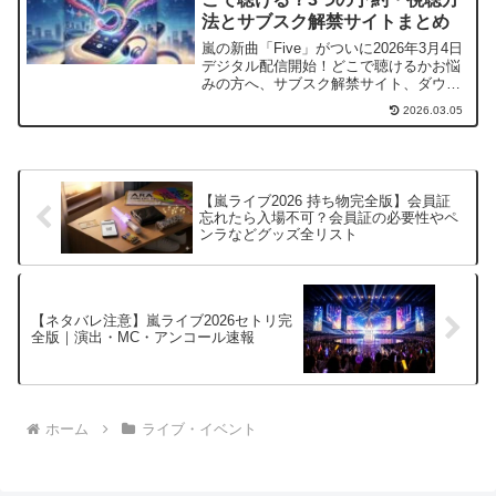
法とサブスク解禁サイトまとめ
嵐の新曲「Five」がついに2026年3月4日
デジタル配信開始！どこで聴けるかお悩
みの方へ、サブスク解禁サイト、ダウン
ロード購入、ファミクラ限定CD予約の
2026.03.05
「3つの方法」を徹底解説。Netflixの配信
期限や生配信アーカイブの不安もスッキ
リ解決します！
【嵐ライブ2026 持ち物完全版】会員証
忘れたら入場不可？会員証の必要性やペ
ンラなどグッズ全リスト
【ネタバレ注意】嵐ライブ2026セトリ完
全版｜演出・MC・アンコール速報
ホーム
ライブ・イベント