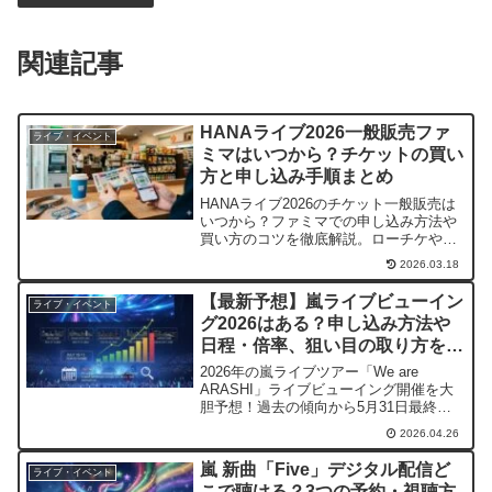
関連記事
HANAライブ2026一般販売ファ
ライブ・イベント
ミマはいつから？チケットの買い
方と申し込み手順まとめ
HANAライブ2026のチケット一般販売は
いつから？ファミマでの申し込み方法や
買い方のコツを徹底解説。ローチケや
e+の先着で確実に取るための準備や、取
2026.03.18
れなかった時の公式リセール・当日券情
報まで網羅しています。不安な手順も画
【最新予想】嵐ライブビューイン
ライブ・イベント
像付き（表形式）で分かりやすく紹介！
グ2026はある？申し込み方法や
日程・倍率、狙い目の取り方を徹
底解説！
2026年の嵐ライブツアー「We are
ARASHI」ライブビューイング開催を大
胆予想！過去の傾向から5月31日最終公
演の可能性や、ファンクラブ限定の申し
2026.04.26
込み方法、当選倍率を下げる「狙い目の
会場」の選び方を徹底解説。劇場で見た
嵐 新曲「Five」デジタル配信ど
ライブ・イベント
いファン必見の準備ガイドです。
こで聴ける？3つの予約・視聴方