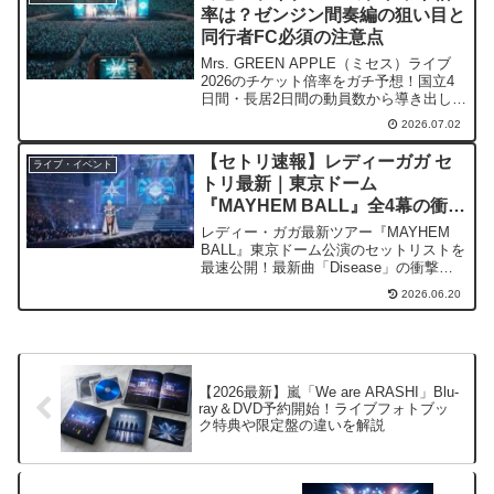
率は？ゼンジン間奏編の狙い目と
同行者FC必須の注意点
Mrs. GREEN APPLE（ミセス）ライブ
2026のチケット倍率をガチ予想！国立4
日間・長居2日間の動員数から導き出した
当選確率は？「同行者もファンクラブ必
2026.07.02
須」という新ルールの注意点や、全滅を
避けるための当たりやすい狙い目公演、
【セトリ速報】レディーガガ セ
ライブ・イベント
復活当選の仕組みまで徹底解説します。
トリ最新｜東京ドーム
『MAYHEM BALL』全4幕の衝撃
レポ！18年ぶり「Starstruck」に
レディー・ガガ最新ツアー『MAYHEM
涙が止まらない
BALL』東京ドーム公演のセットリストを
最速公開！最新曲「Disease」の衝撃
や、2008年以来18年ぶりの復活となった
2026.06.20
「Starstruck」の熱狂を徹底レポ。全4幕
の演出解説からFAQまで、行けなかった
ファンも必見の完全保存版です。
【2026最新】嵐「We are ARASHI」Blu-
ray＆DVD予約開始！ライブフォトブッ
ク特典や限定盤の違いを解説