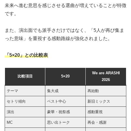
未来へ進む意思を感じさせる選曲が増えていることが特徴
です。
また、演出面でも派手さだけではなく、「5人が再び集ま
った意味」を重視する感動路線が強化されました。
「5×20」との比較表
We are ARASHI
比較項目
5×20
2026
テーマ
集大成
再始動
セトリ傾向
ベスト中心
新旧ミックス
演出
豪華・祝祭感
感動重視
MC
思い出トーク
再会・感謝