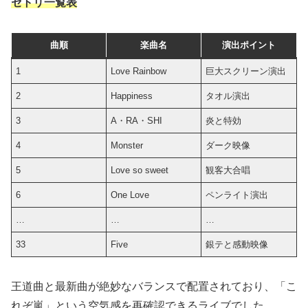
セトリ
一覧表
曲順
楽曲名
演出ポイント
1
Love Rainbow
巨大スクリーン演出
2
Happiness
タオル演出
3
A・RA・SHI
炎と特効
4
Monster
ダーク映像
5
Love so sweet
観客大合唱
6
One Love
ペンライト演出
…
…
…
33
Five
銀テと感動映像
王道曲と最新曲が絶妙なバランスで配置されており、「こ
れぞ嵐」という空気感を再確認できるライブでした。