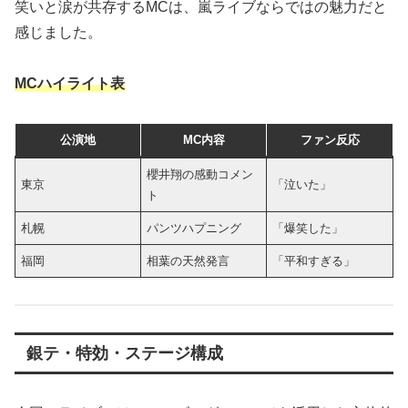
笑いと涙が共存するMCは、嵐ライブならではの魅力だと
感じました。
MCハイライト表
公演地
MC内容
ファン反応
櫻井翔の感動コメン
東京
「泣いた」
ト
札幌
パンツハプニング
「爆笑した」
福岡
相葉の天然発言
「平和すぎる」
銀テ・特効・ステージ構成