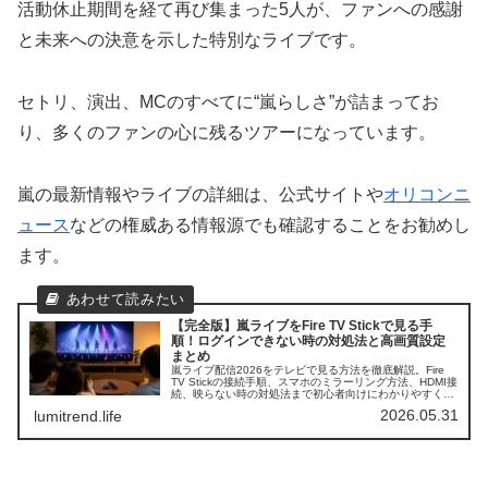
活動休止期間を経て再び集まった5人が、ファンへの感謝
と未来への決意を示した特別なライブです。
セトリ、演出、MCのすべてに“嵐らしさ”が詰まってお
り、多くのファンの心に残るツアーになっています。
嵐の最新情報やライブの詳細は、公式サイトや
オリコンニ
ュース
などの権威ある情報源でも確認することをお勧めし
ます。
【完全版】嵐ライブをFire TV Stickで見る手
順！ログインできない時の対処法と高画質設定
まとめ
嵐ライブ配信2026をテレビで見る方法を徹底解説。Fire
TV Stickの接続手順、スマホのミラーリング方法、HDMI接
続、映らない時の対処法まで初心者向けにわかりやすく紹
介します。
2026.05.31
lumitrend.life